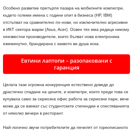
Особено развитие претърпя пазара на мобилните компютри,
където големи имена с години опит в бизнеса (HP, IBM)
отстъпват на сравнително по-нови, но изключително агресивни
в ИКТ сектора марки (Asus, Acer). Освен тях има редица никому
неизвестни производители, които бълват нова електроника
ежеминутно, брандирана с каквото ви душа иска.
Евтини лаптопи – разопаковани с
гаранция
Цялата тази огромна конкуренция естествено доведе до
драстично спадане на цените, и компютри, които преди това се
купуваха само за сериозна офис работа за сериозни пари, вече
може да се вземат със студентските стипендии и спестяванията
от няколко вечери в ресторант.
Най-логично звучи потребителите да печелят от гореописаното