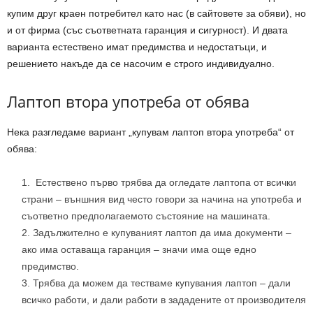
купим друг краен потребител като нас (в сайтовете за обяви), но
и от фирма (със съответната гаранция и сигурност). И двата
варианта естествено имат предимства и недостатъци, и
решението накъде да се насочим е строго индивидуално.
Лаптоп втора употреба от обява
Нека разгледаме вариант „купувам лаптоп втора употреба“ от
обява:
Естествено първо трябва да огледате лаптопа от всички
страни – външния вид често говори за начина на употреба и
съответно предполагаемото състояние на машината.
Задължително е купуваният лаптоп да има документи –
ако има оставаща гаранция – значи има още едно
предимство.
Трябва да можем да тестваме купувания лаптоп – дали
всичко работи, и дали работи в зададените от производителя