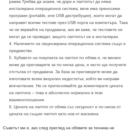
рамки.Трябва да знаем, че дори и лаптопът да няма
инсталирана операционна система, вече има преносими
програми (portable, или USB дистрибуции), които могат да
направят всички тестове през USB порта на компютъра. Така
че не вярвайте на продавача, ако ви каже, че тестовете не
могат да се проведат, защото лаптопът не е инсталиран.
Наличието на лицензирана операционна система също е
предимство.
Хубавото на покупката на лаптоп по обява е, че винаги
може да преговаряте за по-ниска цена, и често ще получите
отстъпка от продавача. За база за преговорите може да
използвате всеки визуален недостатък, който ви направи
впечатление. Не се притеснявайте да коментирате цената
на лаптопа – това е абсолютно нормално в тези
взаимоотношения.
Цената на лаптоп от обява със сигурност е по-ниска от
цената на същия лаптоп като нов от магазина
Съветът ми е, ако след преглед на обявите за техника не