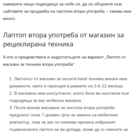
намерите нещо подходящо за себе си, да се обърнете към
сайтовете за продажба на лаптопи втора употреба – такива има
много.
Лаптоп втора употреба от магазин за
рециклирана техника
А ето и предимствата и недостатъците на вариант „Лаптоп от
магазин за техника втора употреба“:
Лаптопът от магазин за second-hand техника винаги има
документи, както и гаранция в рамките на 3-6-12 месеца.
В магазина има консултанти, които биха ви насочили към
подходяща за вас мобилна машина.
Почти всички магазини за лаптопи втора употреба
предлагат поне 7-дневен срок за замяна на мобилния
компютър, така че ако по някаква причина избраният
първоначално лаптоп не ви допада, може да го смените за