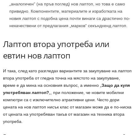
„аналогичен“ (на пръв поглед) нов лаптоп, но това е само
привидно. Компонентите, материалите и изработката на
новия лаптоп с подобна цена почти винаги са драстично по-
некачествени от предлагания „марков“ секъндхенд лаптоп.
Лаптоп втора употреба или
евтин нов лаптоп
И така, след като разгледах вариантите за закупуване на лаптоп
втора употреба от гледна точна на мястото на закупуване,
време е да мина на основния въпрос, а именно „
Защо да купя
употребяван лаптоп?
„, при положение, че новите мобилни
компютри са с изключително атрактивни цени. Често дори
цената на нов лаптоп нисък клас от магазин може да е по-ниска
от цената на употребяван такъв от магазин на техника втора
употреба.