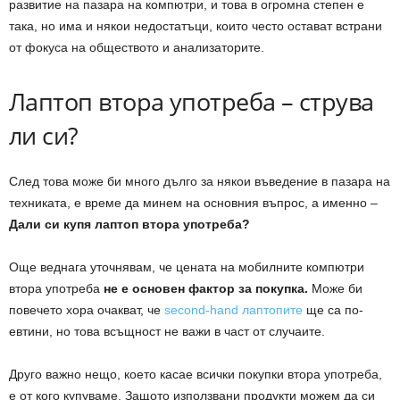
развитие на пазара на компютри, и това в огромна степен е
така, но има и някои недостатъци, които често остават встрани
от фокуса на обществото и анализаторите.
Лаптоп втора употреба – струва
ли си?
След това може би много дълго за някои въведение в пазара на
техниката, е време да минем на основния въпрос, а именно –
Дали си купя лаптоп втора употреба?
Още веднага уточнявам, че цената на мобилните компютри
втора употреба
не е основен фактор за покупка.
Може би
повечето хора очакват, че
second-hand лаптопите
ще са по-
евтини, но това всъщност не важи в част от случаите.
Друго важно нещо, което касае всички покупки втора употреба,
е от кого купуваме. Защото използвани продукти можем да си