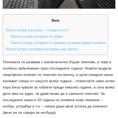
Виж
Лаптоп втора употреба – струва ли си?
Лаптоп втора употреба от обява
Лаптоп втора употреба от магазин за рециклирана техника
Лаптоп втора употреба или евтин нов лаптоп
Техниката се развива с изключително бързи темпове, и това е
особено забележимо през последните години. Новите модели
смартфони излизат по няколко на месец, а цели пазарни ниши
изникват сякаш от нищото всяка година – помислете само колко
хора бяха чували за таблети преди няколко години, а сега всяко
дете има по един, че даже може да е сменило няколко. За
последните няма и 10 години се появиха нови термини –
нетбук, ултрабук и т.н. – някои дори вече успяха да изчезнат
(вече не се говори за нетбуци).