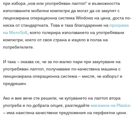
при избора „нов или употребяван лаптоп“ е възможността
използваните мобилни компютри да могат да се закупят с
лицензирана операционна система Windows на цена, доста по-
ниска от стандартната. Това е така благодарение на
програма
на MicroSoft
, която толерира използването на употребявани
компютри, което от своя страна е изцяло в полза на
потребителите.
И така – оказва се, че за по-малко пари при закупуване на
употребяван лаптоп, получаваме по-качествена машина с
линцензирана операционна система – мисля, че изборът е
предрешен.
Ако и вие вече сте решили, че купуването на лаптоп втора
употреба е по-добрата опция, разгледайте
магазина на Plasico
– има наистина качествени предложения на перфектни цени.