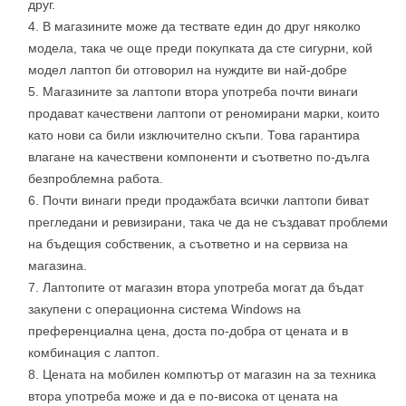
друг.
В магазините може да тествате един до друг няколко
модела, така че още преди покупката да сте сигурни, кой
модел лаптоп би отговорил на нуждите ви най-добре
Магазините за лаптопи втора употреба почти винаги
продават качествени лаптопи от реномирани марки, които
като нови са били изключително скъпи. Това гарантира
влагане на качествени компоненти и съответно по-дълга
безпроблемна работа.
Почти винаги преди продажбата всички лаптопи биват
прегледани и ревизирани, така че да не създават проблеми
на бъдещия собственик, а съответно и на сервиза на
магазина.
Лаптопите от магазин втора употреба могат да бъдат
закупени с операционна система Windows на
преференциална цена, доста по-добра от цената и в
комбинация с лаптоп.
Цената на мобилен компютър от магазин на за техника
втора употреба може и да е по-висока от цената на