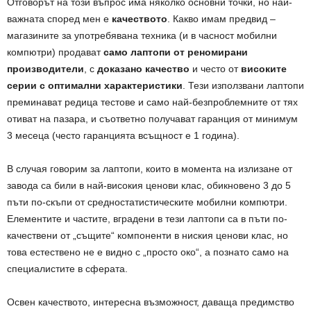
Отговорът на този въпрос има няколко основни точки, но най-
важната според мен е
качеството
. Какво имам предвид –
магазините за употребявана техника (и в часност мобилни
компютри) продават
само
лаптопи от реномирани
производители
, с
доказано качество
и често от
високите
серии с оптимални характеристики
. Тези използвани лаптопи
преминават редица тестове и само най-безпроблемните от тях
отиват на пазара, и съответно получават гаранция от минимум
3 месеца (често гаранцията всъщност е 1 година).
В случая говорим за лаптопи, които в момента на излизане от
завода са били в най-високия ценови клас, обикновено 3 до 5
пъти по-скъпи от средностатистическите мобилни компютри.
Елементите и частите, вградени в тези лаптопи са в пъти по-
качествени от „същите“ компоненти в ниския ценови клас, но
това естествено не е видно с „просто око“, а познато само на
специалистите в сферата.
Освен качеството, интересна възможност, даваща предимство