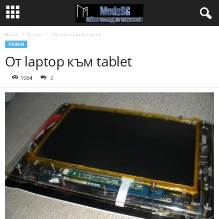
Home
Разни
От laptop към tablet
РАЗНИ
От laptop към tablet
1084
0