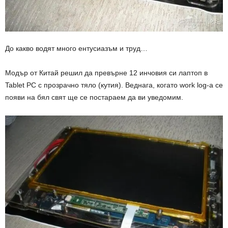
До какво водят много ентусиазъм и труд…
Модър от Китай решил да превърне 12 инчовия си лаптоп в
Tablet PC с прозрачно тяло (кутия). Веднага, когато work log-а се
появи на бял свят ще се постараем да ви уведомим.