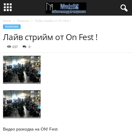
Home
Полезно
Лайв стрийм от On Fest !
ПОЛЕЗНО
Лайв стрийм от On Fest !
637
0
Видео разходка на ON! Fest.