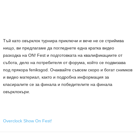
Тъй като овърклок турнира приключи и вече не се стриймва
нищо, ви предлагаме да погледнете една кратка видео
разходка на ON! Fest и подготовката на квалификациите от
събота, дело на потребителя от форума, който се подвизава
под прякора feniksgod. Очаквайте съвсем скоро и богат снимков
и видео материал, както и подробна информация за
класиралите се за финала и победителите на финала
овърклокъри.
Overclock Show On Fest!