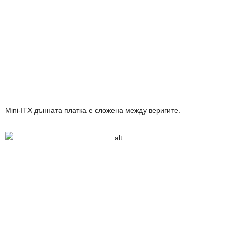
Mini-ITX дънната платка
е сложена между веригите.