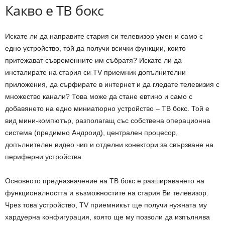
Какво е ТВ бокс
Искате ли да направите стария си телевизор умен и само с
едно устройство, той да получи всички функции, които
притежават съвременните им събратя? Искате ли да
инсталирате на стария си TV приемник допълнителни
приложения, да сърфирате в интернет и да гледате телевизия с
множество канали? Това може да стане евтино и само с
добавянето на едно миниатюрно устройство – ТВ бокс. Той е
вид мини-компютър, разполагащ със собствена операционна
система (предимно Андроид), централен процесор,
допълнителен видео чип и отделни конектори за свързване на
периферни устройства.
Основното предназначение на ТВ бокс е разширяването на
функционалността и възможностите на стария Ви телевизор.
Чрез това устройство, TV приемникът ще получи нужната му
хардуерна конфигурация, която ще му позволи да изпълнява