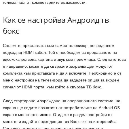
голяма част от компютърните възможности.
Как се настройва Андроид тв
бокс
Свържете приставката към самия телевизор, посредством
подходящ HDMI кабел. Той е необходим за предаването на
висококачествена картина и звук към приемника. След като това
е направено, можете да свържете захранващия модул от
комплекта към приставката и да я включите. Необходимо е от
меню настройки на телевизора да зададете опция за входен
сигнал от HDMI порта, към който е свързан ТВ бокс.
След стартиране и зареждане на операционната система, на
екрана ще видите познатият от потребителите на Android OS
екран с множество икони. Отидете в раздел настройки от
менюто и задайте подходящият за Вас език на интерфейса.
Сега вече можете да инсталирате и преинсталирате