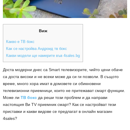
Виж
Какво е ТВ бокс
Как се настройва Андроид тв бокс
Какви модели ще намерите във 4sales.bg
Доста модерни днес са Smart телевизорите, чийто цени обаче
са доста високи и не всеки може да си ги позволи. В същото
време, много хора имат в домовете си обикновени
телевизионни приемници, които не притежават смарт функции.
Може ли
ТВ бокс
да реши този проблем и да направи
настоящия Ви TV приемник смарт? Как се настройват тези
приставки и какви видове се предлагат в онлайн магазин
4sales?