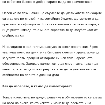
на собствен бизнес е добре парите ви да се размножават.
Освен че по този начин ще съумеете да увеличавате приходите
си и да сте по-спокойни за семейния бюджет, ще можете и да
прескочите инфлацията. Когато не влагате спестените пари, а
ги държите някъде, то е много вероятно те да загубят част от
стойността си.
Инфлацията е най-голяма разруха за всеки спестовник. Чрез
увеличаването на цените на битовите сметки и храна може да
загубите голям процент от парите си или така нареченото
обезценяване. Затова е важно, както да спестявате, така и да
инвестирате, за да може средствата ви да се увеличават със
стойността на парите с днешна дата.
Как да изберете, в какво да инвестирате?
Това е изключително трудно решение и обикновено то се взема
на база на риска, който искате и можете да поемете и на