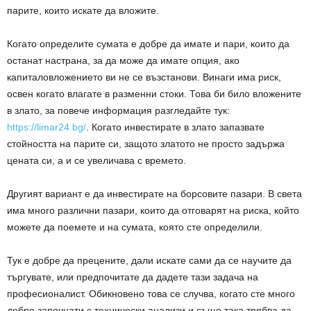
парите, които искате да вложите.
Когато определите сумата е добре да имате и пари, които да
останат настрана, за да може да имате опция, ако
капиталовложението ви не се възстанови. Винаги има риск,
освен когато влагате в разменни стоки. Това би било вложените
в злато, за повече информация разгледайте тук:
https://limar24.bg/
. Когато инвестирате в злато запазвате
стойността на парите си, защото златото не просто задържа
цената си, а и се увеличава с времето.
Другият вариант е да инвестирате на борсовите пазари. В света
има много различни пазари, които да отговарят на риска, който
можете да поемете и на сумата, която сте определили.
Тук е добре да прецените, дали искате сами да се научите да
търгувате, или предпочитате да дадете тази задача на
професионалист. Обикновено това се случва, когато сте много
добре започнати с технически анализи и също така трябва да