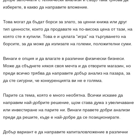
изберете, в какво да направите вложение.
Това могат да бъдат борси за злато, за ценни книжа или друг
тип ценности, които да продавате на по-висока цена от тази, на
която сте я купили. Това е и цялата “игра” на търгуването на
борсите, за да може да излизате на големи, положителни суми.
Винаги е опция и да влагате в различни физически бизнеси.
Може да сбъднете някоя своя мечта и да отворите магазин, но
преди всичко трябва да направите добър анализ на пазара, за
да сте сигурни, че конкуренцията ви не е голяма.
Парите са тема, която е много необятна. Всички искаме да
направим най-добрите решение, щом става дума з увеличаване
или инвестиране на парите ни. Винаги правете добри анализи
преди да решите, къде е най-добре да се позиционирате.
Добър вариант е да направите капиталовложение в различни