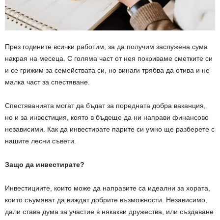
През годините всички работим, за да получим заслужена сума
накрая на месеца. С голяма част от нея покриваме сметките си
и се грижим за семействата си, но винаги трябва да отива и не
малка част за спестяване.
Спестяванията могат да бъдат за поредната добра ваканция,
но и за инвестиция, която в бъдеще да ни направи финансово
независими. Как да инвестирате парите си умно ще разберете с
нашите лесни съвети.
Защо да инвестирате?
Инвестициите, които може да направите са идеални за хората,
които съумяват да виждат добрите възможности. Независимо,
дали става дума за участие в някакви дружества, или създаване