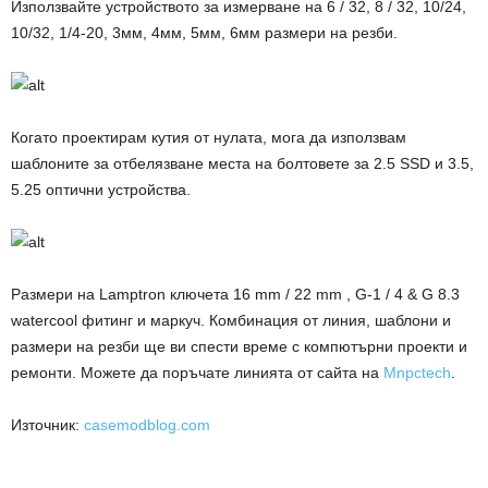
Използвайте устройството за измерване на 6 / 32, 8 / 32, 10/24,
10/32, 1/4-20, 3мм, 4мм, 5мм, 6мм
размери на резби
.
Когато
проектирам кутия от
нулата
, мога да използвам
шаблоните за отбелязване места на болтовете за 2.5 SSD и 3.5,
5.25 оптични устройства.
Размери на Lamptron ключета 16 mm / 22
mm
, G-1 / 4 & G 8.3
watercool фитинг и маркуч. Комбинация от линия, шаблони и
размери на резби
ще ви спести време с компютърни проекти и
ремонти
.
Можете да поръчате линията от сайта на
Mnpctech
.
Източник:
casemodblog.com