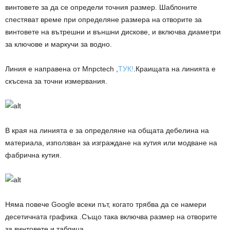
винтовете за да се определи точния размер. Шаблоните
спестяват време при определяне размера на отворите за
винтовете на вътрешни и външни дискове, и включва диаметри
за ключове и маркучи за водно.
Линия е направена от Mnpctech
,
ТУК!
.Краищата на линията е
скъсена за точни измервания.
В края на линията е за определяне на общата дебелина на
материала, използван за изграждане на кутия или модване на
фабрична кутия.
Няма повече Google всеки път, когато трябва да се намери
десетичната
графика
.Също така включва размер на отворите
за винтовете и
таблица
.