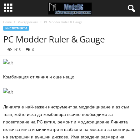
Home
Инструменти
PC Modder Ruler & Gauge
ИНСТРУМЕНТИ
PC Modder Ruler & Gauge
1415
0
Комбинация от линия и още нещо.
Линията е най-важен инструмент за модифициране
и аз съм
този, който иска
да
комбинира всичко необходимо за
проектиране на PC кутия, ремонт и модифициране
.
Линията
включва инча и милиметри и шаблони на местата за монтиране
на вътрешни и
външни
дискове
.
Има вградени размери на