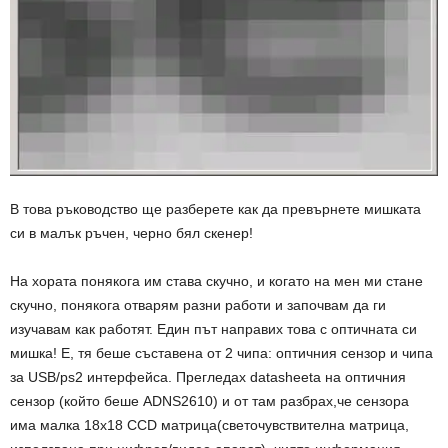
В това ръководство ще разберете как да превърнете мишката
си в малък ръчен, черно бял скенер!
На хората понякога им става скучно, и когато на мен ми стане
скучно, понякога отварям разни работи и започвам да ги
изучавам как работят. Един път направих това с оптичната си
мишка! Е, тя беше съставена от 2 чипа: оптичния сензор и чипа
за USB/ps2 интерфейса. Прегледах datasheeta на оптичния
сензор (който беше ADNS2610) и от там разбрах,че сензора
има малка 18х18 CCD матрица(светoчувствителнa матрицa,