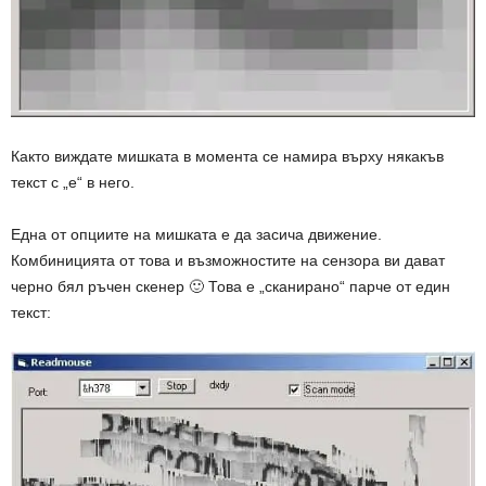
Както виждате мишката в момента се намира върху някакъв
текст с „е“ в него.
Една от опциите на мишката е да засича движение.
Комбиницията от това и възможностите на сензора ви дават
черно бял ръчен скенер 🙂 Това е „сканирано“ парче от един
текст: