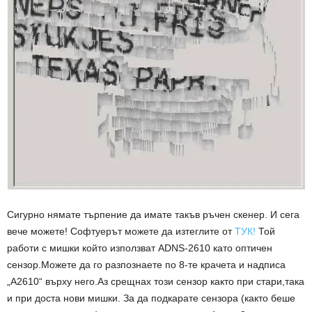
Сигурно нямате търпение да имате такъв ръчен скенер. И сега
вече можете! Софтуерът можете да изтеглите от
ТУК!
Той
работи с мишки който използват ADNS-2610 като оптичен
сензор.Можете да го разпознаете по 8-те крачета и надписа
„A2610“ върху него.Аз срещнах този сензор както при стари,така
и при доста нови мишки. За да подкарате сензора (както беше