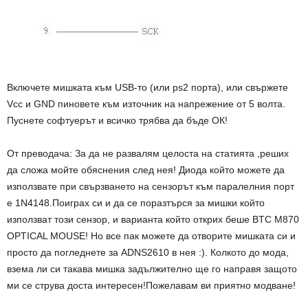
Включете мишката към USB-то (или ps2 порта), или свържете
Vcc и GND пиновете към източник на напрежение от 5 волта.
Пуснете софтуерът и всичко трябва да бъде ОК!
От преводача: За да не развалям целоста на статията ,реших
да сложа мойте обяснения след нея! Диода който можете да
използвате при свързването на сензорът към паралелния порт
е 1N4148.Поиграх си и да се поразтърся за мишки който
използват този сензор, и варианта който открих беше BTC M870
OPTICAL MOUSE! Но все пак можете да отворите мишката си и
просто да погледнете за ADNS2610 в нея :). Колкото до мода,
взема ли си такава мишка задължително ще го направя защото
ми се струва доста интересен!Пожелавам ви приятно модване!