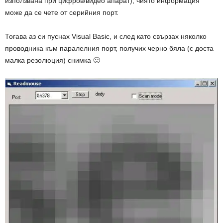
използвана при цифров/видео апарат), чиято информация
може да се чете от серийния порт.
Тогава аз си пуснах Visual Basic, и след като свързах няколко
проводника към паралелния порт, получих черно бяла (с доста
малка резолюция) снимка 🙂