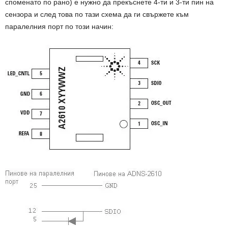
споменато по рано) е нужно да прекъснете 4-ти и 3-ти пин на
сензора и след това по тази схема да ги свържете към
паралелния порт по този начин: