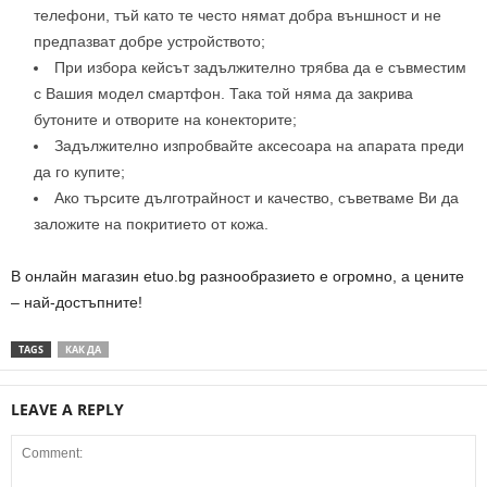
телефони, тъй като те често нямат добра външност и не
предпазват добре устройството;
При избора кейсът задължително трябва да е съвместим
с Вашия модел смартфон. Така той няма да закрива
бутоните и отворите на конекторите;
Задължително изпробвайте аксесоара на апарата преди
да го купите;
Ако търсите дълготрайност и качество, съветваме Ви да
заложите на покритието от кожа.
В онлайн магазин etuo.bg разнообразието е огромно, а цените
– най-достъпните!
TAGS
КАК ДА
LEAVE A REPLY