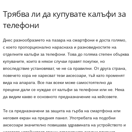
Трябва ли да купувате калъфи за
телефони
Днес разнообразието на пазара на смартфони е доста голямо,
с което пропорционално нараснаха и разновидностите на
отделните калъфи за телефони. Това до голяма степен обърква
купувачите, които в някои случаи правят покупки, но
впоследствие установяват, че не са правилни. От друга страна,
повечето хора не харесват тези аксесоари, тъй като променят
вида на апарата. Все пак всеки може самостоятелно да
прецени дали се нуждае от калъфи за телефони или не. Нека
да видим какво е основното предназначение на кейсовете.
Те са предназначени за защита на гърба на смартфона или
неговия екран на предния панел. Употребата на подобни
аксесоари значително повишава здравината на устройството и