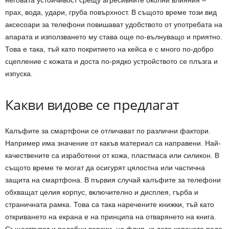
неговата устойчивост срещу агресивните околни влияния –
прах, вода, удари, груба повърхност. В същото време този вид
аксесоари за телефони повишават удобството от употребата на
апарата и използването му става още по-вълнуващо и приятно.
Това е така, тъй като покритието на кейса е с много по-добро
сцепление с кожата и доста по-рядко устройството се плъзга и
изпуска.
Какви видове се предлагат
Калъфите за смартфони се отличават по различни фактори.
Например има значение от какъв материал са направени. Най-
качествените са изработени от кожа, пластмаса или силикон. В
същото време те могат да осигурят цялостна или частична
защита на смартфона. В първия случай калъфите за телефони
обхващат целия корпус, включително и дисплея, гърба и
страничната рамка. Това са така наречените книжки, тъй като
откриването на екрана е на принципа на отварянето на книга.