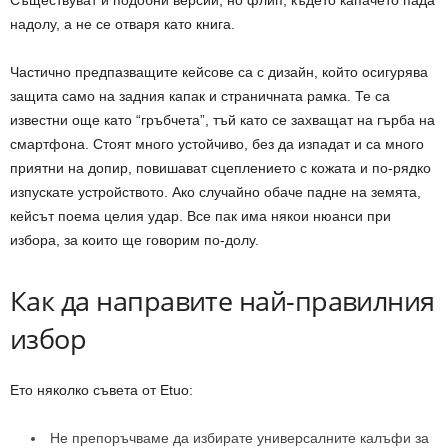
Съществуват и подобни версии, но флип, където капачето пада
надолу, а не се отваря като книга.
Частично предпазващите кейсове са с дизайн, който осигурява
защита само на задния капак и страничната рамка. Те са
известни още като “гръбчета”, тъй като се захващат на гърба на
смартфона. Стоят много устойчиво, без да изпадат и са много
приятни на допир, повишават сцеплението с кожата и по-рядко
изпускате устройството. Ако случайно обаче падне на земята,
кейсът поема целия удар. Все пак има някои нюанси при
избора, за които ще говорим по-долу.
Как да направите най-правилния
избор
Ето няколко съвета от Etuo:
Не препоръчваме да избирате универсалните калъфи за