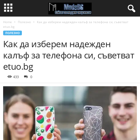
Home
Полезно
Как да изберем надежден калъф за телефона си, съветват
etuo.bg
ПОЛЕЗНО
Как да изберем надежден
калъф за телефона си, съветват
etuo.bg
433
0