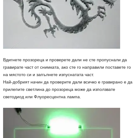
Вдигнете прозореца и проверете дали не сте пропуснали да
гравирате част от снимката, ако сте го направили поставете го
на мястото си и запълнете изпуснатата част.
Най-добрият начин да проверите дали всичко е гравирано е да
прилепите светлина до прозореца може да използвате
светодиод или Флуоресцентна лампа.