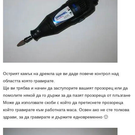
Острият камък на дремла ще ви даде повече контрол над
областта която гравирате.
Ще ви трябва и начин да заступорите вашият прозорец или да
помолите някой да го държи за да пазят прозореца от плъзгане
Може да използвате скоби с който да претиснете прозореца
който гравирате към работната маса. Освен ако не сте толкова
здрави, за да гравирате и държите едновременно 🙂