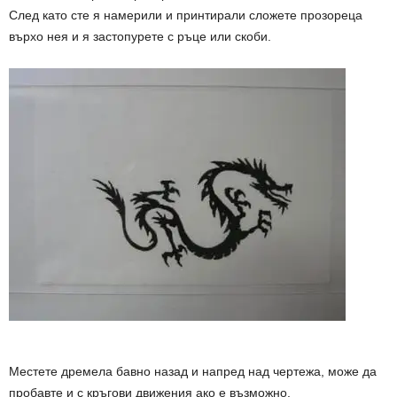
След като сте я намерили и принтирали сложете прозореца
върхо нея и я застопурете с ръце или скоби.
Местете дремела бавно назад и напред над чертежа, може да
пробавте и с кръгови движения ако е възможно.