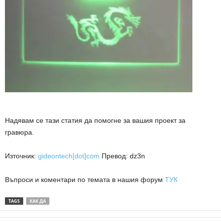
Надявам се тази статия да помогне за вашия проект за
гравюра.
Източник:
gideontech[dot]com
Превод: dz3n
Въпроси и коментари по темата в нашия форум
ТУК
TAGS
КАК ДА