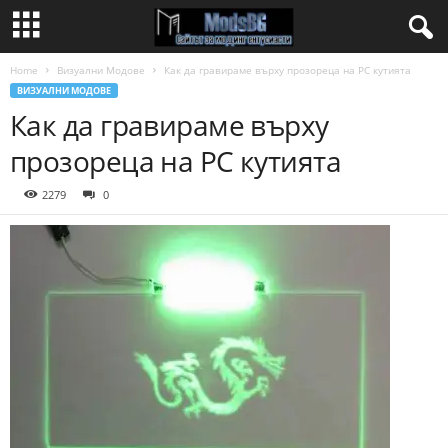
Home
Визуални Модове
Как да гравираме върху прозореца на PC кутията
ВИЗУАЛНИ МОДОВЕ
Как да гравираме върху
прозореца на PC кутията
2279
0