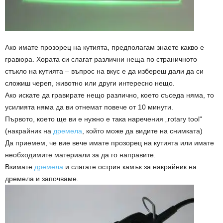
Ако имате прозорец на кутията, предполагам знаете какво е
гравюра. Хората си слагат различни неща по страничното
стъкло на кутията – въпрос на вкус е да избереш дали да си
сложиш череп, животно или други интересно нещо.
Ако искате да гравирате нещо различно, което съседа няма, то
усилията няма да ви отнемат повече от 10 минути.
Първото, което ще ви е нужно е така наречения „rotary tool“
(накрайник на
дремела
, който може да видите на снимката)
Да приемем, че вие вече имате прозорец на кутията или имате
необходимите материали за да го направите.
Взимате
дремела
и слагате острия камък за накрайник на
дремела и започваме.