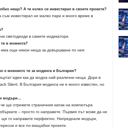
добно нещо? А ти колко си инвестирал в своите проекти?
га съм инвестирал не малко пари и много време в
л?
ни светодиоди в самите индикатори.
а ти в момента?
 има още някои неща за довършване по нея:
во е мнението ти за модинга и България?
 въртат идеи как да модна най-различни неща. Дори в
ck Silent. В България модинга не е много известен, но
ли модъри…
 че ще отрежете страничния капак на компютъра
 объркате – просто го направете. Първия път може да не
ия ще го направите перфектно. Напреднали модъри,
тересни и все по-мащабни проекти.