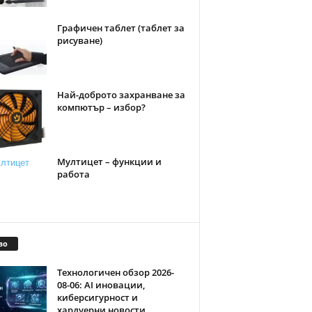
Графичен таблет (таблет за
рисуване)
Най-доброто захранване за
компютър – избор?
Мултицет – функции и
работа
во
Технологичен обзор 2026-
08-06: AI иновации,
киберсигурност и
хардуерни новости