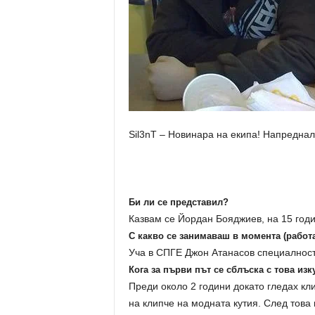
Sil3nT – Новинара на екипа! Напредна
Би ли се представил?
Казвам се Йордан Бояджиев, на 15 год
С какво се занимаваш в момента (работ
Уча в СПГЕ Джон Атанасов специалнос
Кога за първи път се сблъска с това из
Преди около 2 години докато гледах кл
на клипче на модната кутия. След това