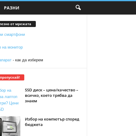
РАЗНИ
лезно от мрежата
ни смартфони
р на монитор
апарат
- как да изберем
 пропускай!
SSD диск – цена/качество –
всичко, което трябва да
знаем
Избор на компютър според
бюджета