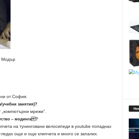
л Модър
ини от София.
а/учебни занятия)?
Но
т „компютърни мрежи”.
куство – модинга?
ипчета на тунинговани велосипеди в youtube попаднах
 гледах още и още клипчета и много се запалих.