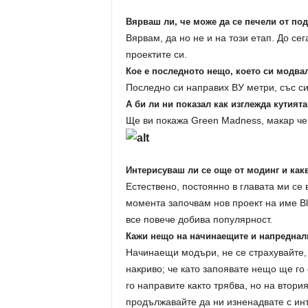
Вярваш ли, че може да се печели от по
Вярвам, да но не и на този етап. До се
проектите си.
Кое е последното нещо, което си модва
Последно си направих ВУ метри, със си
А би ли ни показал как изглежда кутият
Ще ви покажа Green Madness, макар че
Интерисуваш ли се още от модинг и как
Естествено, постоянно в главата ми се
момента започвам нов проект на име Bla
все повече добива популярност.
Кажи нещо на начинаещите и напредна
Начинаещи модъри, не се страхувайте,
накриво; че като запоявате нещо ще го
го направите както трябва, но на втор
продължавайте да ни изненадвате с ин