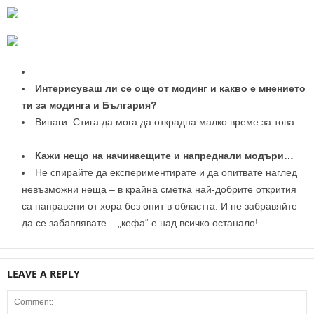
Интерисуваш ли се още от модинг и какво е мнението
ти за модинга и България?
Винаги. Стига да мога да открадна малко време за това.
Кажи нещо на начинаещите и напреднали модъри…
Не спирайте да експериментирате и да опитвате наглед
невъзможни неща – в крайна сметка най-добрите открития
са направени от хора без опит в областта. И не забравяйте
да се забавлявате – „кефа“ е над всичко останало!
LEAVE A REPLY