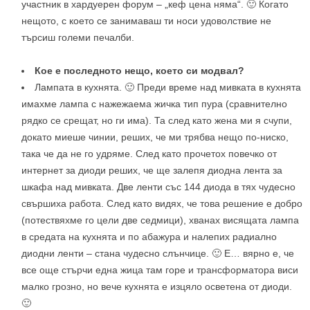
участник в хардуерен форум – „кеф цена няма“. 🙂 Когато
нещото, с което се занимаваш ти носи удоволствие не
търсиш големи печалби.
Кое е последното нещо, което си модвал?
Лампата в кухнята. 🙂 Преди време над мивката в кухнята
имахме лампа с нажежаема жичка тип пура (сравнително
рядко се срещат, но ги има). Та след като жена ми я счупи,
докато миеше чинии, реших, че ми трябва нещо по-ниско,
така че да не го удряме. След като прочетох повечко от
интернет за диоди реших, че ще залепя диодна лента за
шкафа над мивката. Две ленти със 144 диода в тях чудесно
свършиха работа. След като видях, че това решение е добро
(потествяхме го цели две седмици), хванах висящата лампа
в средата на кухнята и по абажура и налепих радиално
диодни ленти – стана чудесно слънчице. 🙂 E… вярно е, че
все още стърчи една жица там горе и трансформатора виси
малко грозно, но вече кухнята е изцяло осветена от диоди.
🙂