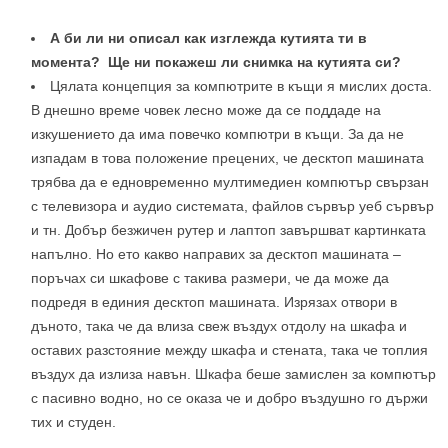
А би ли ни описал как изглежда кутията ти в
момента? Ще ни покажеш ли снимка на кутията си?
Цялата концепция за компютрите в къщи я мислих доста.
В днешно време човек лесно може да се поддаде на
изкушението да има повечко компютри в къщи. За да не
изпадам в това положение прецених, че десктоп машината
трябва да е едновременно мултимедиен компютър свързан
с телевизора и аудио системата, файлов сървър уеб сървър
и тн. Добър безжичен рутер и лаптоп завършват картинката
напълно. Но ето какво направих за десктоп машината –
поръчах си шкафове с такива размери, че да може да
подредя в единия десктоп машината. Изрязах отвори в
дъното, така че да влиза свеж въздух отдолу на шкафа и
оставих разстояние между шкафа и стената, така че топлия
въздух да излиза навън. Шкафа беше замислен за компютър
с пасивно водно, но се оказа че и добро въздушно го държи
тих и студен.