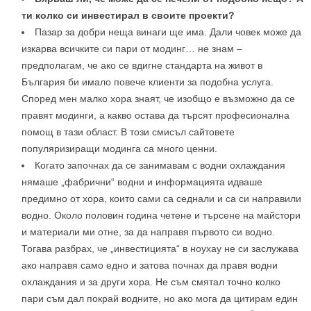
ти колко си инвестирал в своите проекти?
Пазар за добри неща винаги ще има. Дали човек може да
изкарва всичките си пари от модинг… не знам –
предполагам, че ако се вдигне стандарта на живот в
България би имало повече клиенти за подобна услуга.
Според мен малко хора знаят, че изобщо е възможно да се
правят модинги, а какво остава да търсят професионална
помощ в тази област. В този смисъл сайтовете
популяризиращи модинга са много ценни.
Когато започнах да се занимавам с водни охлаждания
нямаше „фабрични“ водни и информацията идваше
предимно от хора, които сами са седнали и са си направили
водно. Около половин година четене и търсене на майстори
и материали ми отне, за да направя първото си водно.
Тогава разбрах, че „инвестицията“ в ноухау не си заслужава
ако направя само едно и затова почнах да правя водни
охлаждания и за други хора. Не съм смятал точно колко
пари съм дал покрай водните, но ако мога да цитирам един