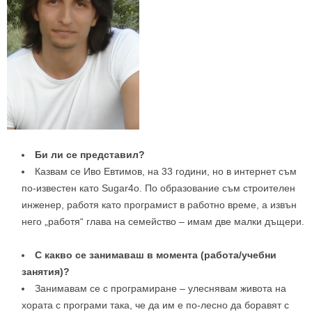
Би ли се представил?
Казвам се Иво Евтимов, на 33 години, но в интернет съм
по-известен като Sugar4o. По образование съм строителен
инженер, работя като програмист в работно време, а извън
него „работя“ глава на семейство – имам две малки дъщери.
С какво се занимаваш в момента (работа/учебни
занятия)?
Занимавам се с програмиране – улеснявам живота на
хората с програми така, че да им е по-лесно да боравят с