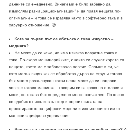
данните си ежедневно. Винаги ми е било забавно да
измислям разни „рационализации“ и да правя нещата по-
оптимални – и това се изразява както в софтуерно така и в
харуерно отношение. 🙂
Кога за първи път се сблъска с това изкуство –
модинга?
Не може да се каже, че има някаква повратна точка в
това. По-скоро машинарийките, с които си служат хората са
нещото, което ме е забавлявало повече. Спомням си, че
като малък видях как се обработва дърво на струг и тогава
бях много развълнуван какви неща може да си направи
човек с такава машинка – говорим си за крака на столове и
маси, но тогава бях определено много впечатлен. По късно
се сдобих с писалков плотер и оцених силата на
проектирането на цифрови модели и изпълнението им от
машини с цифрово управление.
Вярваш ли, че може да се печели от подобно нещо? А