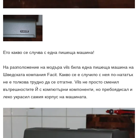
Ето какво се случва с една пишеща машина!
На разположение на модъра vils била една пишеща машина на
Шведската компания Facit. Какво се е случило с нея по-нататък
не е толкова трудно да се отгатне. Vils не просто сменил
вътрешностите Й с компютърни компоненти, но пребоядисал и
леко украсил самия корпус на машината.