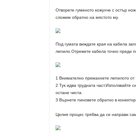
Отворете гуменото кожухче с остър но
сложим обратно на мястото му.
Под гумата виждате края на кабела запо
лепило.Отрежете кабела точно преди п
1 Внимателно премахнете лепилото от 
2 Тук идва трудната част.Използвайте с
остане чиста.
3 Върнете пиновете обратно в конектор
Целия процес трябва да се направи сам