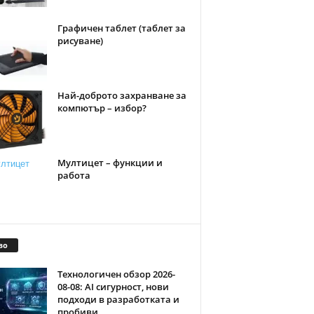
Графичен таблет (таблет за
рисуване)
Най-доброто захранване за
компютър – избор?
Мултицет – функции и
работа
во
Технологичен обзор 2026-
08-08: AI сигурност, нови
подходи в разработката и
пробиви...