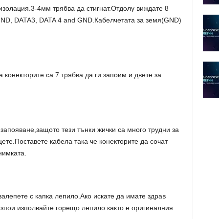
изолация.3-4мм трябва да стигнат.Отдолу виждате 8
GND, DATA3, DATA 4 and GND.Кабелчетата за земя(GND)
а конекторите са 7 трябва да ги запоим и двете за
запояване,защото тези тънки жички са много трудни за
ете.Поставете кабела така че конекторите да сочат
нимката.
залепете с капка лепило.Ако искате да имате здрав
разпои изполвайте горещо лепило както е оригиналния