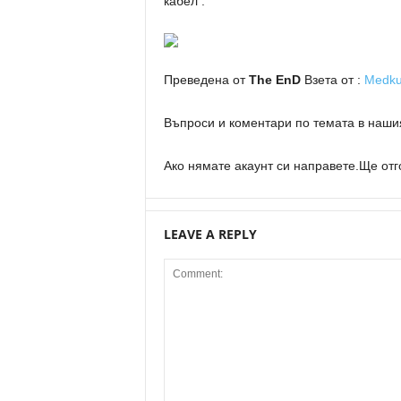
кабел .
Преведена от
Тhe EnD
Взета от :
Medk
Въпроси и коментари по темата в наш
Ако нямате акаунт си направете.Ще отг
LEAVE A REPLY