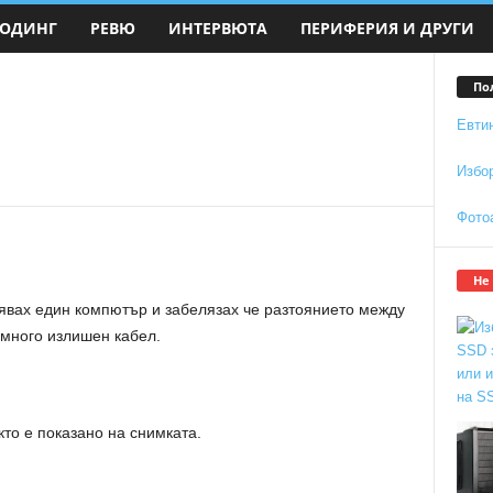
ОДИНГ
РЕВЮ
ИНТЕРВЮТА
ПЕРИФЕРИЯ И ДРУГИ
По
Евти
Избо
Фото
Не
бявах един компютър и забелязах че разтоянието между
 много излишен кабел.
то е показано на снимката.