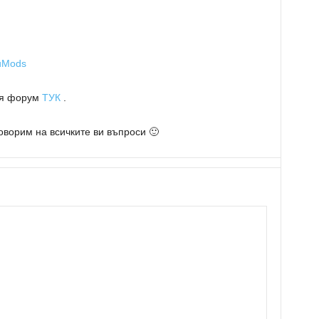
uMods
ия форум
ТУК
.
оворим на всичките ви въпроси 🙂