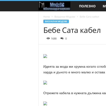
ПОЛЕЗНО
М
M
o
Home
Визуални Модове
Бебе Сата кабел
ВИЗУАЛНИ МОДОВЕ
Бебе Сата кабел
d
s
1688
0
B
G
Идеята за мода ми хрумна когато сгло
.
харда и дъното е много малко и остава
c
o
Отрежете кабела в нужната дължина как
m