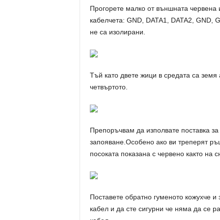
Прогорете малко от външната червена 
кабелчета: GND, DATA1, DATA2, GND, 
не са изолирани.
Тъй като двете жици в средата са земя 
четвъртото.
Препоръчвам да изполвате поставка за 
запояване.Особено ако ви треперят ръц
посоката показана с червено както на с
Поставете обратно гуменото кожухче и 
кабел и да сте сигурни че няма да се 