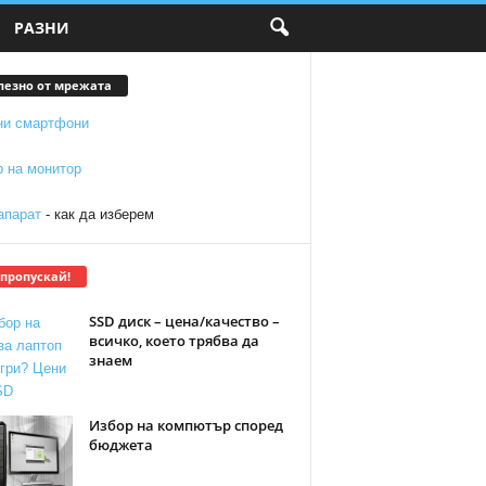
РАЗНИ
лезно от мрежата
ни смартфони
р на монитор
апарат
- как да изберем
 пропускай!
SSD диск – цена/качество –
всичко, което трябва да
знаем
Избор на компютър според
бюджета