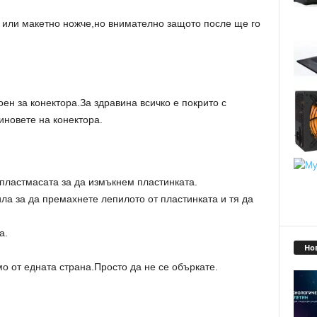
ж или макетно ножче,но внимателно защото после ще го
ен за конектора.За здравина всичко е покрито с
иновете на конектора.
пластмасата за да измъкнем пластинката.
ила за да премахнете лепилото от пластинката и тя да
а.
Но
о от едната страна.Просто да не се объркате.