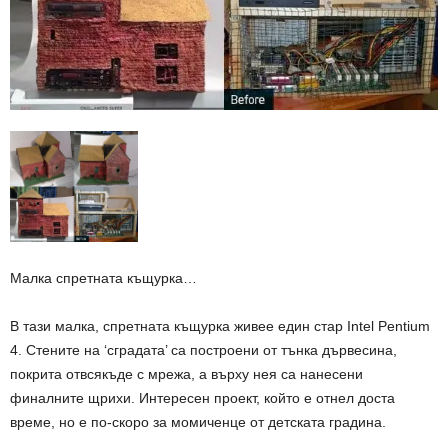
Малка спретната къщурка…
В тази малка, спретната къщурка живее един стар Intel Pentium
4. Стените на ‘сградата’ са построени от тънка дървесина,
покрита отвсякъде с мрежа, а върху нея са нанесени
финалните щрихи. Интересен проект, който е отнел доста
време, но е по-скоро за момиченце от детската градина.