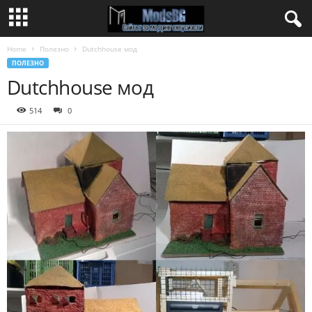
Home
Полезно
Dutchhouse мод
ПОЛЕЗНО
Dutchhouse мод
514
0