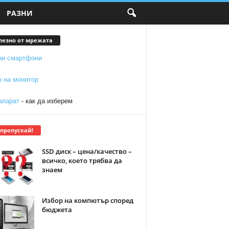
РАЗНИ
лезно от мрежата
ни смартфони
р на монитор
апарат
- как да изберем
 пропускай!
SSD диск – цена/качество –
всичко, което трябва да
знаем
Избор на компютър според
бюджета