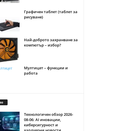
Графичен таблет (таблет за
рисуване)
Най-доброто захранване за
компютър – избор?
Мултицет – функции и
работа
во
Технологичен обзор 2026-
08-06: AI иновации,
киберсигурност и
хардуерни новости