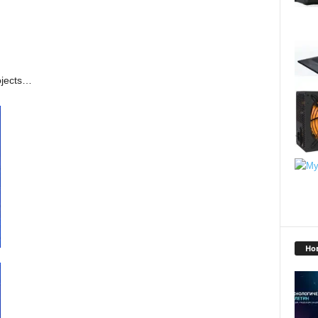
ojects…
Но