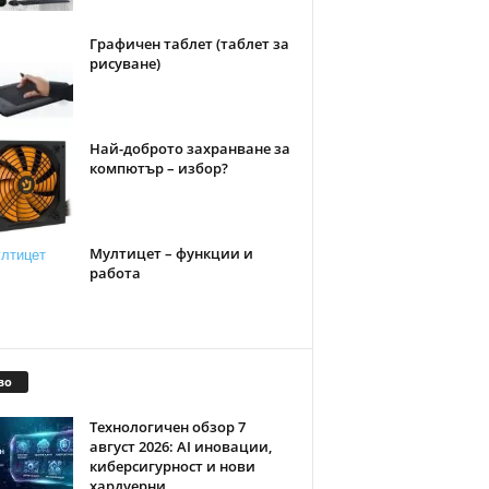
Графичен таблет (таблет за
рисуване)
Най-доброто захранване за
компютър – избор?
Мултицет – функции и
работа
во
Технологичен обзор 7
август 2026: AI иновации,
киберсигурност и нови
хардуерни...