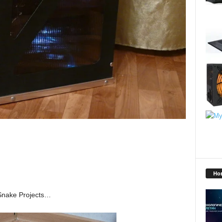
Но
Snake Projects…