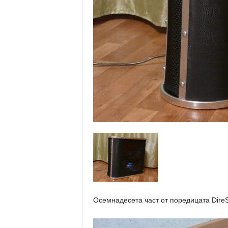
Осемнадесета част от поредицата Dire