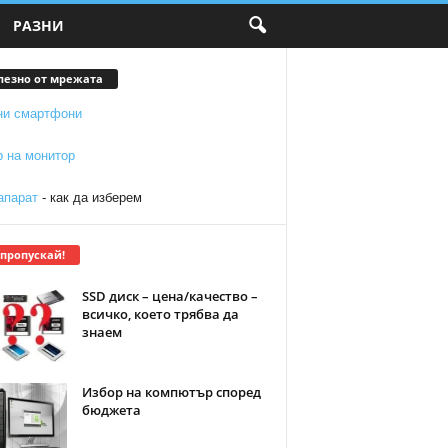
РАЗНИ
лезно от мрежата
ни смартфони
р на монитор
апарат
- как да изберем
 пропускай!
SSD диск – цена/качество –
всичко, което трябва да
знаем
Избор на компютър според
бюджета