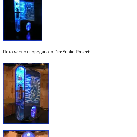
Пета част от поредицата DireSnake Projects…