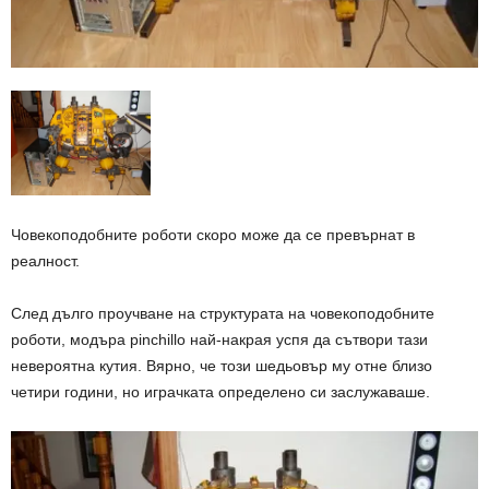
Човекоподобните роботи скоро може да се превърнат в
реалност.
След дълго проучване на структурата на човекоподобните
роботи, модъра pinchillo най-накрая успя да сътвори тази
невероятна кутия. Вярно, че този шедьовър му отне близо
четири години, но играчката определено си заслужаваше.