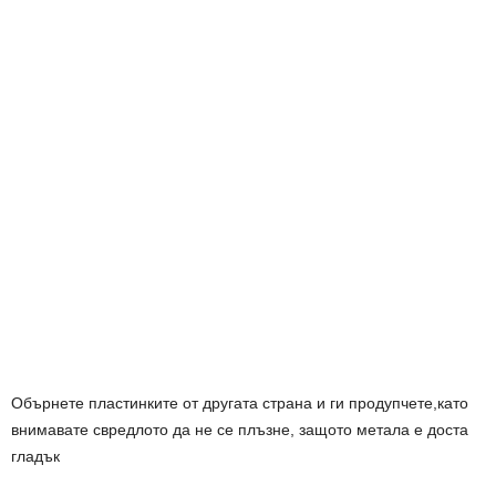
Обърнете пластинките от другата страна и ги продупчете,като
внимавате свредлото да не се плъзне, защото метала е доста
гладък