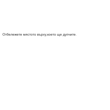
Отбележете мястото върху,което ще дупчите.