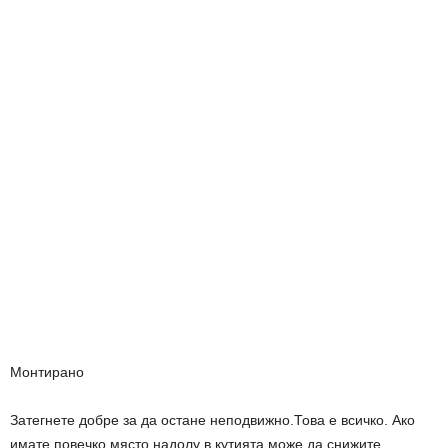
Монтирано
Затегнете добре за да остане неподвижно.Това е всичко. Ако
имате повечко място надолу в кутията може да снижите