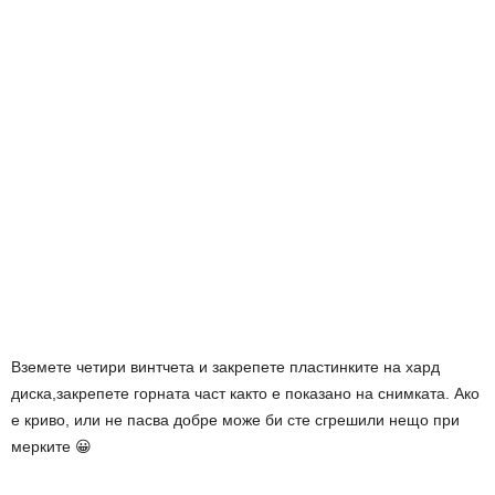
Вземете четири винтчета и закрепете пластинките на хард
диска,закрепете горната част както е показано на снимката. Ако
е криво, или не пасва добре може би сте сгрешили нещо при
мерките 😀