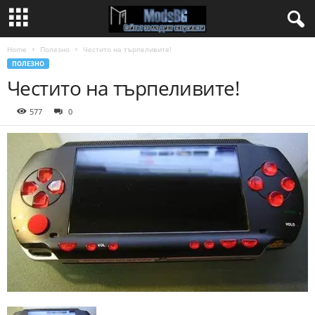
Home
Полезно
Честито на търпеливите!
ПОЛЕЗНО
Честито на търпеливите!
577
0