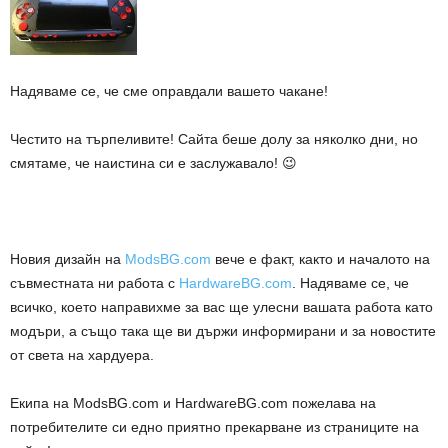
Надяваме се, че сме оправдали вашето чакане!
Честито на търпеливите! Сайта беше долу за няколко дни, но
смятаме, че наистина си е заслужавало! 😉
Новия дизайн на
ModsBG.com
вече е факт, както и началото на
съвместната ни работа с
HardwareBG.com
. Надяваме се, че
всичко, което направихме за вас ще улесни вашата работа като
модъри, а също така ще ви държи информирани и за новостите
от света на хардуера.
Екипа на ModsBG.com и HardwareBG.com пожелава на
потребителите си едно приятно прекарване из страниците на