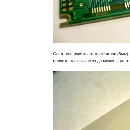
След това изрязах от плексиглас (5мм)
парчето плексиглас за да можеше да от