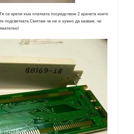
Тя се крепи към платката посредством 2 крачета които
те подсветката.Смятам че не е нужно да казвам, че
имателно!