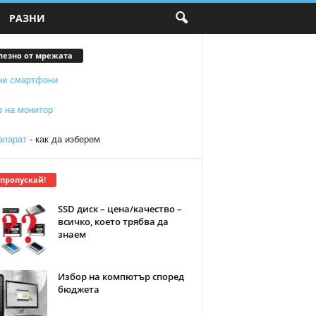
РАЗНИ
лезно от мрежата
ни смартфони
р на монитор
апарат
- как да изберем
 пропускай!
SSD диск – цена/качество –
всичко, което трябва да
знаем
Избор на компютър според
бюджета