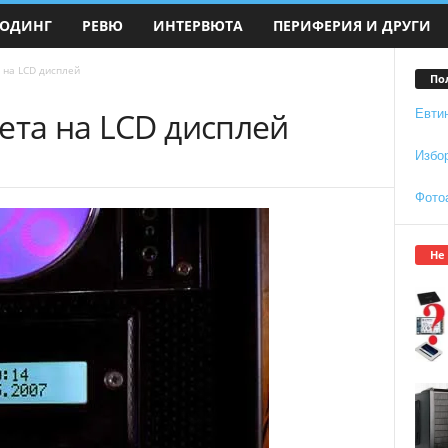
ОДИНГ
РЕВЮ
ИНТЕРВЮТА
ПЕРИФЕРИЯ И ДРУГИ
 на LCD дисплей
По
ета на LCD дисплей
Евти
Избо
Фото
Не