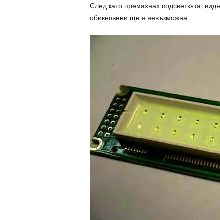
След като премахнах подсветката, видя
обикновени ще е невъзможна.