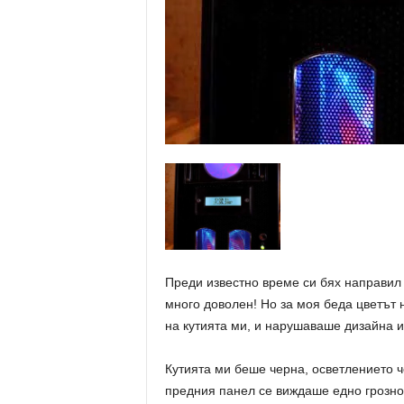
Преди известно време си бях направил
много доволен! Но за моя беда цветът 
на кутията ми, и нарушаваше дизайна и
Кутията ми беше черна, осветлението ч
предния панел се виждаше едно грозно