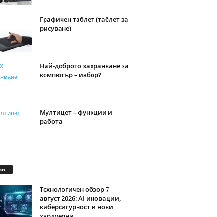
Графичен таблет (таблет за
рисуване)
Най-доброто захранване за
компютър – избор?
Мултицет – функции и
работа
во
Технологичен обзор 7
август 2026: AI иновации,
киберсигурност и нови
хардуерни...