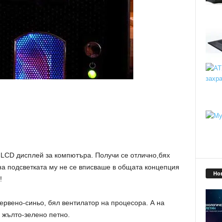
 LCD дисплей за компютъра. Получи се отлично,бях
на подсветката му не се вписваше в общата концепция
Но
!
ервено-синьо, бял вентилатор на процесора. А на
 жълто-зелено петно.