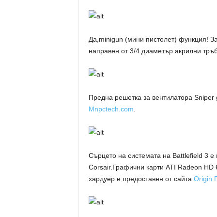
Да,
minigun
(мини пистолет) функция! За
направен от
3/4 диаметър
акрилни
тръб
Предна решетка за вентилатора
Sniper g
Mnpctech.com
.
Сърцето
на системата
на Battlefield 3
е
Corsair.
Графични карти
ATI Radeon HD 
хардуер е
предоставен от сайта
Origin 