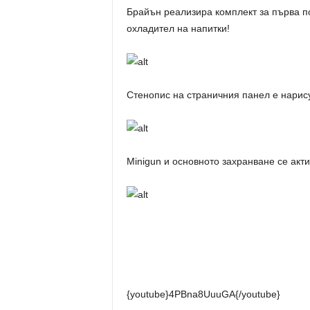
Брайън реализира комплект за първа 
охладител на напитки!
Стенопис на страничния панел е
нарис
Minigun и основното захранване се акт
{youtube}4PBna8UuuGA{/youtube}