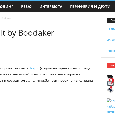
ОДИНГ
РЕВЮ
ИНТЕРВЮТА
ПЕРИФЕРИЯ И ДРУГИ
by Boddaker
По
uilt by Boddaker
Евти
Избо
Фото
Не
и проект за сайта
Raptr
(социална мрежа която следи
„военна тематика“, която се превърна в игрална
т и охладител за напитки.За този проект e използвана