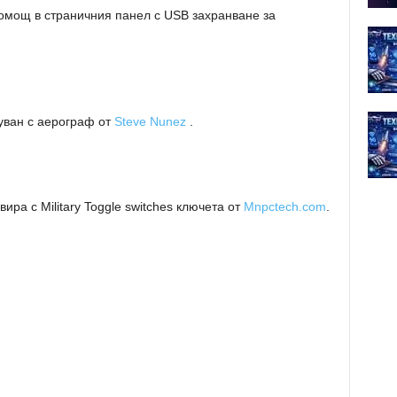
помощ в страничния панел с
USB захранване за
уван с аерограф
от
Steve Nunez
.
ивира с
Military Toggle switches
ключета от
Mnpctech.com
.