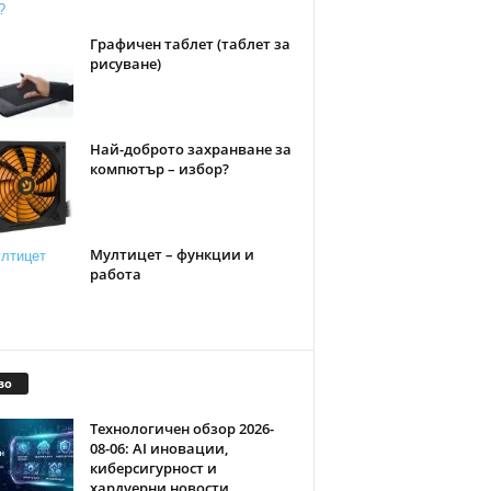
Графичен таблет (таблет за
рисуване)
Най-доброто захранване за
компютър – избор?
Мултицет – функции и
работа
во
Технологичен обзор 2026-
08-06: AI иновации,
киберсигурност и
хардуерни новости