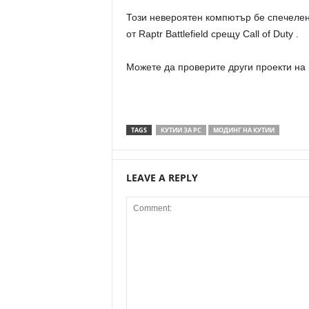
Този невероятен компютър бе спечелен
от Raptr Battlefield срещу
Call of Duty
.
Можете да проверите други проекти на 
TAGS
КУТИИ ЗА PC
МОДИНГ НА КУТИИ
LEAVE A REPLY