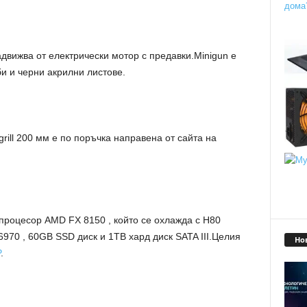
движва от електрически мотор с предавки.Minigun е
и и черни акрилни листове.
rill
200 мм е по поръчка направена от сайта на
процесор
AMD FX 8150 , който се охлажда с H80
6970 , 60GB SSD диск и 1TB
хард
диск SATA III.
Целия
Но
P
.