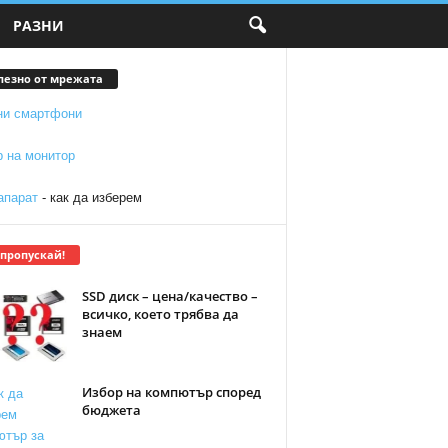
РАЗНИ
лезно от мрежата
ни смартфони
р на монитор
апарат
- как да изберем
 пропускай!
SSD диск – цена/качество –
всичко, което трябва да
знаем
Избор на компютър според
бюджета