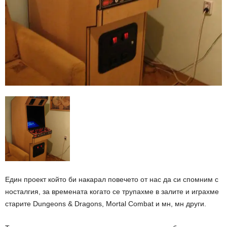
Един проект който би накарал повечето от нас да си спомним с
носталгия, за времената когато се трупахме в залите и играхме
старите Dungeons & Dragons, Mortal Combat и мн, мн други.