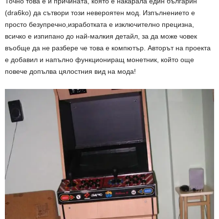
Точно това е и причината, която е накарала един българин
(dra6ko) да сътвори този невероятен мод. Изпълнението е
просто безупречно,изработката е изключително прецизна,
всичко е изпипано до най-малкия детайл, за да може човек
въобще да не разбере че това е компютър. Авторът на проекта
е добавил и напълно функциониращ монетник, който още
повече допълва цялостния вид на мода!