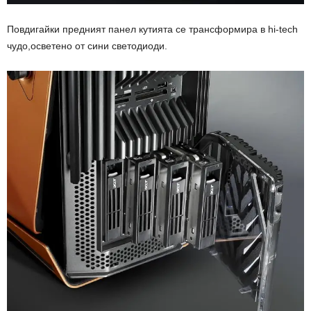
Повдигайки предният панел кутията се трансформира в hi-tech
чудо,осветено от сини светодиоди.