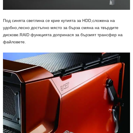
Под синята светлина се крие кутията за HDD,сложена на
удобно,лесно достъпно място за бърза смяна на твърдите
дискове.RAID функцията допринася за бързият трансфер на
файловете.