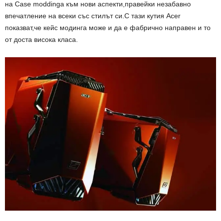
на Case moddinga към нови аспекти,правейки незабавно
впечатление на всеки със стилът си.С тази кутия Аcer
показват,че кейс модинга може и да е фабрично направен и то
от доста висока класа.