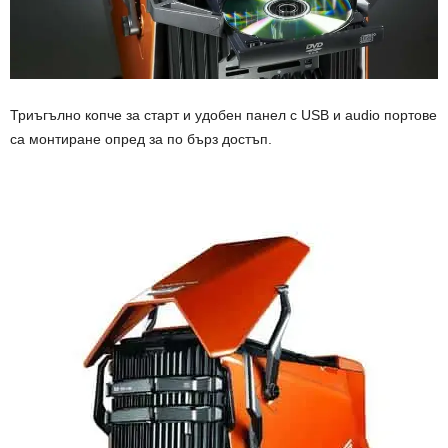
Триъгълно копче за старт и удобен панел с USB и audio портове
са монтиране опред за по бърз достъп.