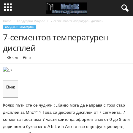
Home
Хардуерни Модове
7-сегментов температурен дисплей
ХАРДУЕРНИ МОДОВЕ
7-сегментов температурен
дисплей
978
0
Виж
Колко пъти сте се чудили : „Какво мога да направя с този стар
дисплей за Mhz?” ? Това са дефакто дисплеи от 7 сегмента. 7
сегмента тоест има 7 части които да оформят знак от 0 до 9 или
дори някои букви като A b L и h.Ако те все още функционират,