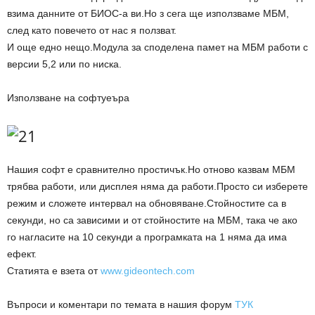
взима данните от БИОС-а ви.Но з сега ще използваме МБМ,
след като повечето от нас я ползват.
И още едно нещо.Модула за споделена памет на МБМ работи с
версии 5,2 или по ниска.
Използване на софтуеъра
Нашия софт е сравнително простичък.Но отново казвам МБМ
трябва работи, или дисплея няма да работи.Просто си изберете
режим и сложете интервал на обновяване.Стойностите са в
секунди, но са зависими и от стойностите на МБМ, така че ако
го нагласите на 10 секунди а програмката на 1 няма да има
ефект.
Статията е взета от
www.gideontech.com
Въпроси и коментари по темата в нашия форум
ТУК