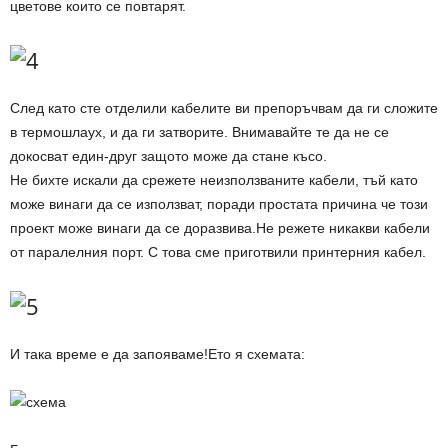
цветове които се повтарят.
След като сте отделили кабелите ви препоръчвам да ги сложите
в термошлаух, и да ги затворите. Внимавайте те да не се
докосват един-друг защото може да стане късо.
Не бихте искали да срежете неизползваните кабели, тъй като
може винаги да се използват, поради простата причина че този
проект може винаги да се доразвива.Не режете никакви кабели
от паралелния порт. С това сме приготвили принтерния кабел.
И така време е да запояваме!Ето я схемата: