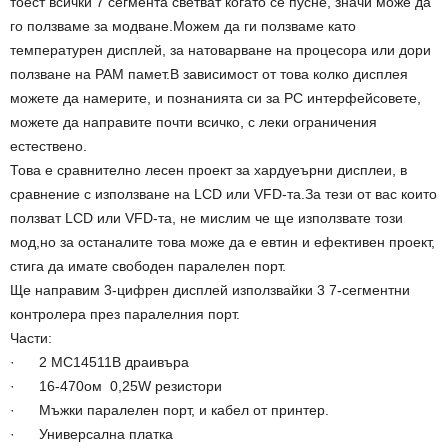
тоест всички 7 сегмента светват когато се пусне, значи може да
го ползваме за модване.Можем да ги ползваме като
температурен дисплей, за натоварване на процесора или дори
ползване на РАМ памет.В зависимост от това колко дисплея
можете да намерите, и познанията си за РС интерфейсовете,
можете да направите почти всичко, с леки ограничения
естествено.
Това е сравнително лесен проект за хардуеърни дисплеи, в
сравнение с използване на LCD или VFD-та.За тези от вас които
ползват LCD или VFD-та, не мислим че ще използвате този
мод,но за останалите това може да е евтин и ефективен проект,
стига да имате свободен паралелен порт.
Ще направим 3-цифрен дисплей използвайки 3 7-сегментни
контролера през паралелния порт.
Части:
· 2 MC14511B драивъра
· 16-470ом 0,25W резистори
· Мъжки паралелен порт, и кабел от принтер.
· Универсална платка