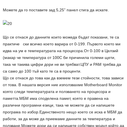
Можете да го поставите зад 5,25” панел стига да искате.
Що се отнася до данните които можеда бъдат показани, те са
практиче ски всичко което варира от 0-199. Първото което ми
идва на ум е температурата на процесора.От 0-100 в Целзий
(макар че температура от 100С би причинила големи щети,
така че такива цифри дори не ви трябват.ЦПУ и РАМ трябва да
са само до 100 тъй като те са в проценти.
Що се отнася до това как да вземем тези стойности, това зависи
от това. В нашата версия ние използвахме Motherboard Monitor
която следи температурата и ползването на процесора и
паметта.МБМ има споделена памет, която е правена на
различни програмни езици, така че можете да си напишете
програма по избор.Единственото нещо което се иска е МБМ да
работи, за да може да приемаме данните за температура и
ползване.Можете дори да си напишете собствен модул който да