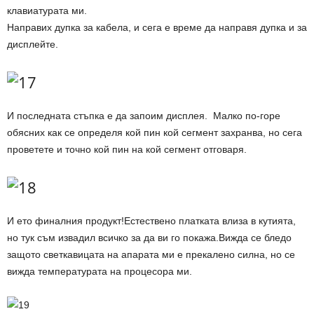
клавиатурата ми.
Направих дупка за кабела, и сега е време да направя дупка и за
дисплейте.
И последната стъпка е да запоим дисплея. Малко по-горе
обясних как се определя кой пин кой сегмент захранва, но сега
проветете и точно кой пин на кой сегмент отговаря.
И ето финалния продукт!Естествено платката влиза в кутията,
но тук съм извадил всичко за да ви го покажа.Вижда се бледо
защото светкавицата на апарата ми е прекалено силна, но се
вижда температурата на процесора ми.