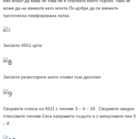
Бих искал да кажа че това не е платката която търсех, така че
може да не взимате като моята.По-добре да си вземете
прототипна перфорирана латка.
Запоете 4551-ците:
Запоете резисторите които отиват към дисплея:
Свържете плюса на 4511 с пинове 3 – 4 – 16. Свържете заедно
плюсовите пинове.Сега направете същото и с минусовите пин 5
– 8 .