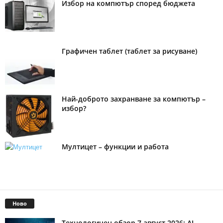
Избор на компютър според бюджета
Графичен таблет (таблет за рисуване)
Най-доброто захранване за компютър –
избор?
Мултицет – функции и работа
Ново
Технологичен обзор 7 август 2026: AI