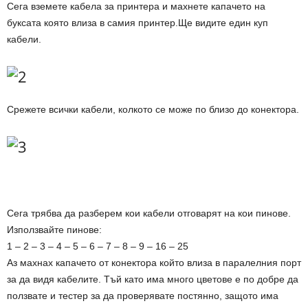
Сега вземете кабела за принтера и махнете капачето на
буксата която влиза в самия принтер.Ще видите един куп
кабели.
Срежете всички кабели, колкото се може по близо до конектора.
Сега трябва да разберем кои кабели отговарят на кои пинове.
Използвайте пинове:
1 – 2 – 3 – 4 – 5 – 6 – 7 – 8 – 9 – 16 – 25
Аз махнах капачето от конектора който влиза в паралелния порт
за да видя кабелите. Тъй като има много цветове е по добре да
ползвате и тестер за да проверявате постянно, защото има