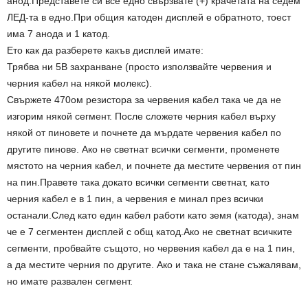
анод.Представете си все едно свързвате (+) крачетата на седем
ЛЕД-та в едно.При общия катоден дисплей е обратното, тоест
има 7 анода и 1 катод.
Ето как да разберете какъв дисплей имате:
Трябва ни 5В захранване (просто използвайте червения и
черния кабел на някой молекс).
Свържете 470ом резистора за червения кабел така че да не
изгорим някой сегмент. После сложете черния кабел върху
някой от пиновете и почнете да мърдате червения кабел по
другите пинове. Ако не светнат всички сегменти, променете
мястото на черния кабел, и почнете да местите червения от пин
на пин.Правете така докато всички сегменти светнат, като
черния кабел е в 1 пин, а червения е минал през всички
останали.След като един кабел работи като земя (катода), знам
че е 7 сегментен дисплей с общ катод.Ако не светнат всичките
сегменти, пробвайте същото, но червения кабел да е на 1 пин,
а да местите черния по другите. Ако и така не стане съжалявам,
но имате развален сегмент.