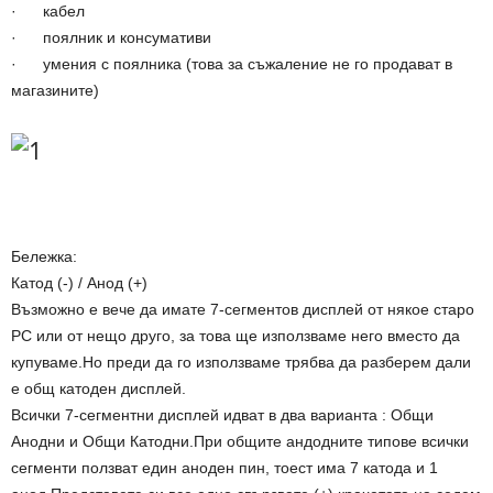
· кабел
· поялник и консумативи
· умения с поялника (това за съжаление не го продават в
магазините)
Бележка:
Катод (-) / Анод (+)
Възможно е вече да имате 7-сегментов дисплей от някое старо
РС или от нещо друго, за това ще използваме него вместо да
купуваме.Но преди да го използваме трябва да разберем дали
е общ катоден дисплей.
Всички 7-сегментни дисплей идват в два варианта : Общи
Анодни и Общи Катодни.При общите андодните типове всички
сегменти ползват един аноден пин, тоест има 7 катода и 1