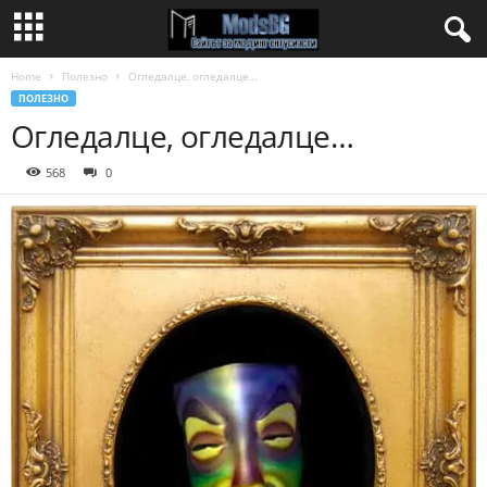
Home
Полезно
Огледалце, огледалце…
ПОЛЕЗНО
Огледалце, огледалце…
568
0