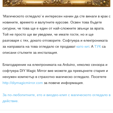
‘Магическото огледало’ е интересен начин да сте винаги в крак с
новините, времето и валутните курсове. Освен това бъдете
сигурни, че това ще е един от най-сложните звънци за врата.
Той не просто ще ви уведоми, че имате гости, но и ще
разговаря с тях, докато отговорите. Софтуера и електрониката
за направата на това огледало се продават
като кит
. А
ТУК
са
описани стъпките за инсталация.
Благодарение на електрониката на Arduino, няколко сензора и
софтуера DIY Magic Mirror вие можете да превърнете стария и
ненужен компютър в страхотно магическо огледало. Посетете
http://diymagicmirror.com
за повече информация.
За по-любопитните, ето и виодео-клип с магическото огледало в
действие.