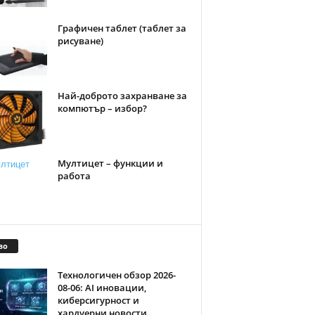
Графичен таблет (таблет за
рисуване)
Най-доброто захранване за
компютър – избор?
Мултицет – функции и
работа
во
Технологичен обзор 2026-
08-06: AI иновации,
киберсигурност и
хардуерни новости