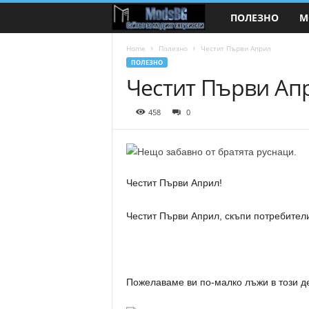
ПОЛЕЗНО
М
M
o
Home
Полезно
Честит Първи Април
ПОЛЕЗНО
Честит Първи Ап
d
s
458
0
B
G
Честит Първи Април!
.
Честит Първи Април, скъпи потребител
c
o
Пожелаваме ви по-малко лъжи в този де
m