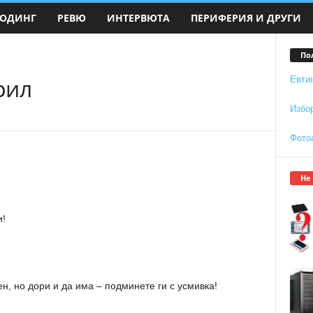
ОДИНГ
РЕВЮ
ИНТЕРВЮТА
ПЕРИФЕРИЯ И ДРУГИ
По
рил
Евти
Избо
Фото
Не
и!
н, но дори и да има – подминете ги с усмивка!