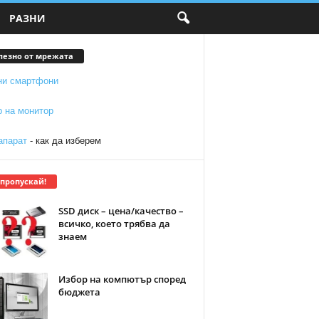
РАЗНИ
лезно от мрежата
ни смартфони
р на монитор
апарат
- как да изберем
 пропускай!
SSD диск – цена/качество –
всичко, което трябва да
знаем
Избор на компютър според
бюджета