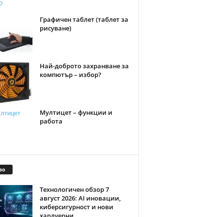
Графичен таблет (таблет за
рисуване)
Най-доброто захранване за
компютър – избор?
Мултицет – функции и
работа
во
Технологичен обзор 7
август 2026: AI иновации,
киберсигурност и нови
хардуерни...