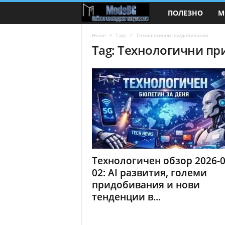
ПОЛЕЗНО
М
M
o
Home
Tags
Технологични придобивания
Tag: Технологични п
d
s
B
G
.
Технологичен обзор 2026-0
c
02: AI развития, големи
придобивания и нови
o
тенденции в...
m