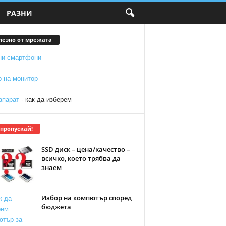
РАЗНИ
лезно от мрежата
ни смартфони
р на монитор
апарат
- как да изберем
 пропускай!
SSD диск – цена/качество –
всичко, което трябва да
знаем
Избор на компютър според
бюджета