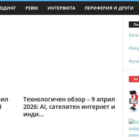
ОДИНГ
РЕВЮ
ИНТЕРВЮТА
ПЕРИФЕРИЯ И ДРУГИ
По
Евти
Избо
Фото
Не
рил
Технологичен обзор – 9 април
I
2026: AI, сателитен интернет и
инди...