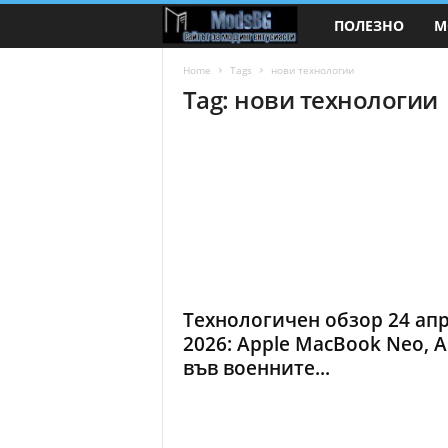
ПОЛЕЗНО
М
M
o
Home
Tags
нови технологии
Tag: нови технологии
d
s
B
G
.
Технологичен обзор 24 ап
c
2026: Apple MacBook Neo, A
във военните...
o
m