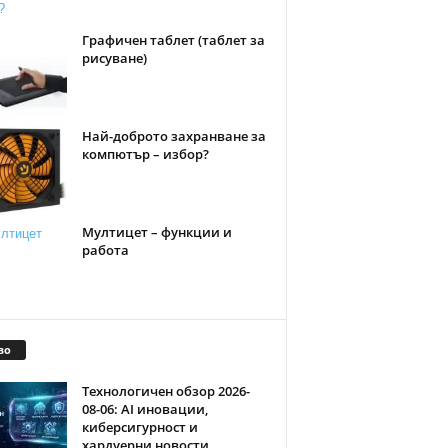
Графичен таблет (таблет за
рисуване)
Най-доброто захранване за
компютър – избор?
Мултицет – функции и
работа
во
Технологичен обзор 2026-
08-06: AI иновации,
киберсигурност и
хардуерни новости