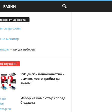
РАЗНИ
лезно от мрежата
ни смартфони
р на монитор
апарат
- как да изберем
 пропускай!
SSD диск – цена/качество –
всичко, което трябва да
знаем
Избор на компютър според
бюджета