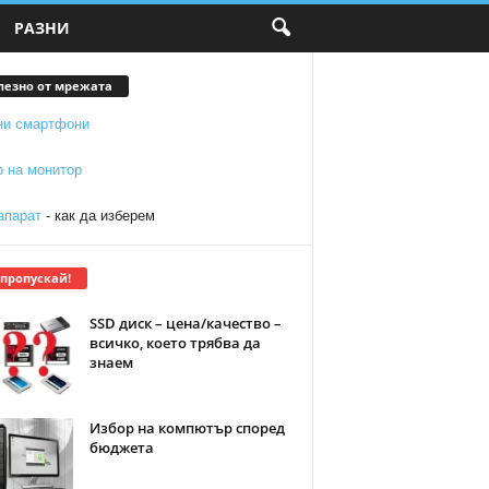
РАЗНИ
лезно от мрежата
ни смартфони
р на монитор
апарат
- как да изберем
 пропускай!
SSD диск – цена/качество –
всичко, което трябва да
знаем
Избор на компютър според
бюджета