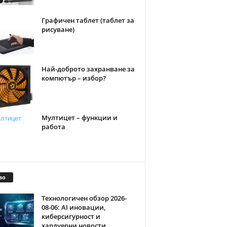
Графичен таблет (таблет за
рисуване)
Най-доброто захранване за
компютър – избор?
Мултицет – функции и
работа
во
Технологичен обзор 2026-
08-06: AI иновации,
киберсигурност и
хардуерни новости