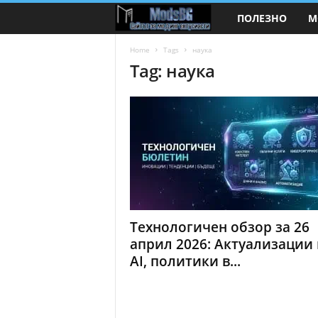
ПОЛЕЗНО
М
M
o
Home
Tags
наука
Tag: наука
d
s
B
G
.
Технологичен обзор за 26
c
април 2026: Актуализации 
AI, политики в...
o
m