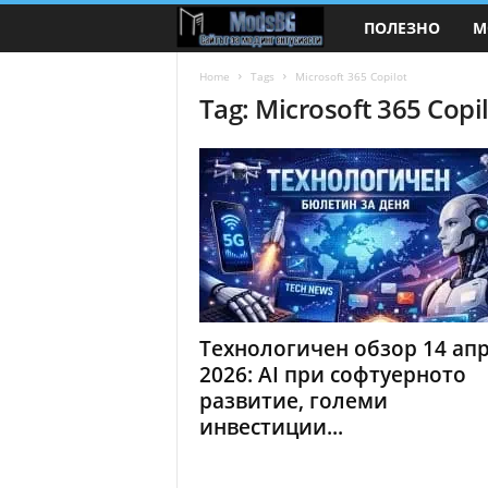
ПОЛЕЗНО
М
M
o
Home
Tags
Microsoft 365 Copilot
Tag: Microsoft 365 Copi
d
s
B
G
.
Технологичен обзор 14 ап
c
2026: AI при софтуерното
развитие, големи
o
инвестиции...
m