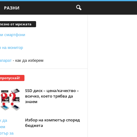
РАЗНИ
лезно от мрежата
ни смартфони
р на монитор
апарат
- как да изберем
 пропускай!
SSD диск – цена/качество –
всичко, което трябва да
знаем
Избор на компютър според
бюджета