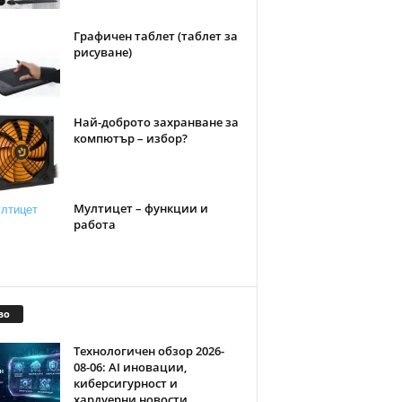
Графичен таблет (таблет за
рисуване)
Най-доброто захранване за
компютър – избор?
Мултицет – функции и
работа
во
Технологичен обзор 2026-
08-06: AI иновации,
киберсигурност и
хардуерни новости