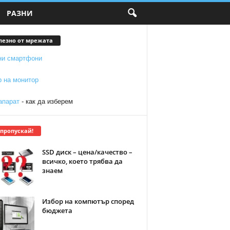
РАЗНИ
лезно от мрежата
ни смартфони
р на монитор
апарат
- как да изберем
 пропускай!
SSD диск – цена/качество –
всичко, което трябва да
знаем
Избор на компютър според
бюджета