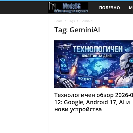
ПОЛЕЗНО
М
M
o
Home
Tags
GeminiAI
Tag: GeminiAI
d
s
B
G
.
Технологичен обзор 2026-0
c
12: Google, Android 17, AI и
нови устройства
o
m