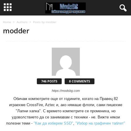
Home
Authors
Posts by modder
modder
746 POSTS
8 COMMENTS
https://modsbg.com
Обичам компютрите още от годините, когато на Правец 82
играехме CrossFire, Aztec и, ако нямаше флопи, сами пишехме
"Лапни хапка". С времето компютрите се промениха, но
удоволствието да се занимавам с техники - не. Вижте някои
полезни теми -
"Как да изберем SSD"
,
"Избор на графичен таблет"