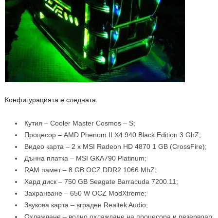
Конфигурацията е следната:
Кутия – Cooler Master Cosmos – S;
Процесор – AMD Phenom II X4 940 Black Edition 3 GhZ;
Видео карта – 2 x MSI Radeon HD 4870 1 GB (CrossFire);
Дънна платка – MSI GKA790 Platinum;
RAM памет – 8 GB OCZ DDR2 1066 MhZ;
Хард диск – 750 GB Seagate Barracuda 7200.11;
Захранване – 650 W OCZ ModXtreme;
Звукова карта – вграден Realtek Audio;
Охлаждане – водно охлаждане на процесора и резервоар