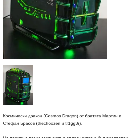
Космически дракон (Cosmos Dragon) от братята Мартин и
Стефан Брасов (thechoozen и tr1gg3r).