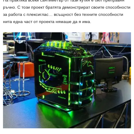
На практика всеки сантиметър от тази кутия е бил преправян
ръчно. С този проект братята демонстрират своите способности
за работа с плексиглас… всъщност без техните способности
нита една част от проекта нямаше да я има.