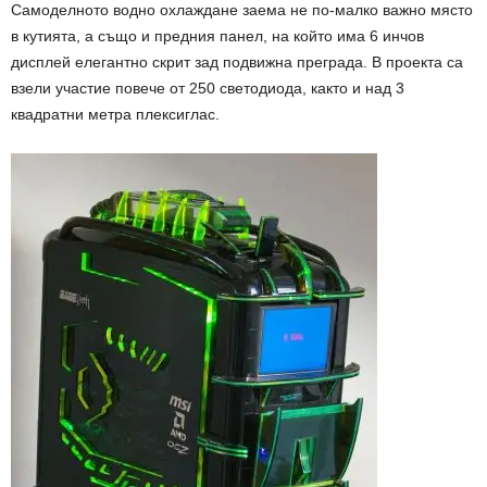
Самоделното водно охлаждане заема не по-малко важно място
в кутията, а също и предния панел, на който има 6 инчов
дисплей елегантно скрит зад подвижна преграда. В проекта са
взели участие повече от 250 светодиода, както и над 3
квадратни метра плексиглас.